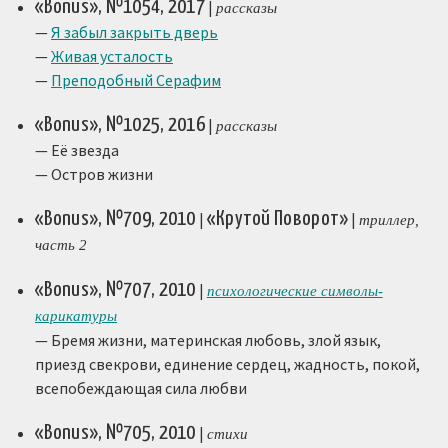
«Bonus», №1054, 2017
|
рассказы
—
Я забыл закрыть дверь
—
Живая усталость
—
Преподобный Серафим
«Bonus», №1025, 2016
|
рассказы
— Её звезда
— Остров жизни
«Bonus», №709, 2010
|
«Крутой Поворот»
|
триллер,
часть 2
«Bonus», №707, 2010
|
психологические символы-
карикатуры
— Бремя жизни, материнская любовь, злой язык,
приезд свекрови, единение сердец, жадность, покой,
всепобеждающая сила любви
«Bonus», №705, 2010
|
стихи