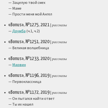
— Зацелую твой смех
— Маме
— Прости меня мой Ангел
«Bonus», №1275, 2021
|
рассказы
—
Дружба
(ч.1, ч.2)
«Bonus», №1251, 2020
|
рассказы
— Великая волшебница
«Bonus», №1233, 2020
|
рассказы
—
Марвин
«Bonus», №1196, 2019
|
рассказы
— Первоклассница
«Bonus», №1172, 2019
|
рассказы
— Он пытался найти ответ
— Ты их нашел