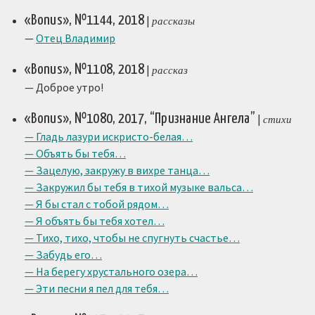
«Bonus», №1144, 2018
|
рассказы
—
Отец Владимир
«Bonus», №1108, 2018
|
рассказ
— Доброе утро!
«Bonus», №1080, 2017, “Признание Ангела”
|
стихи
— Гладь лазури искристо-белая…
— Объять бы тебя…
— Зацелую, закружу в вихре танца…
— Закружил бы тебя в тихой музыке вальса…
— Я бы стал с тобой рядом…
— Я объять бы тебя хотел…
— Тихо, тихо, чтобы не спугнуть счастье…
— Забудь его…
— На берегу хрустального озера…
— Эти песни я пел для тебя…