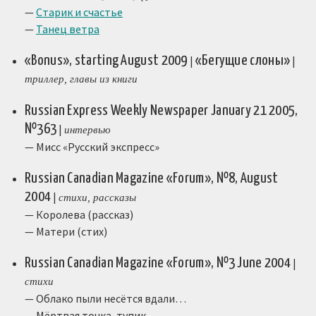
—
Старик и счастье
—
Танец ветра
«Bonus», starting August 2009
|
«Бегущие слоны»
|
триллер, главы из книги
Russian Express Weekly Newspaper January 21 2005,
№363
|
интервью
— Мисс «Русский экспресс»
Russian Canadian Magazine «Forum», №8, August
2004
|
стихи, рассказы
— Королева (рассказ)
— Матери (стих)
Russian Canadian Magazine «Forum», №3 June 2004
|
стихи
— Облако пыли несётся вдали…
— Мёртвая точка, тупик…