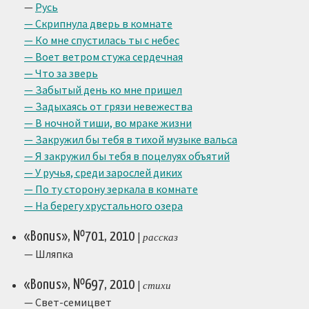
—
Русь
— Скрипнула дверь в комнате
— Ко мне спустилась ты с небес
— Воет ветром стужа сердечная
— Что за зверь
— Забытый день ко мне пришел
— Задыхаясь от грязи невежества
— В ночной тиши, во мраке жизни
— Закружил бы тебя в тихой музыке вальса
— Я закружил бы тебя в поцелуях объятий
— У ручья, среди зарослей диких
— По ту сторону зеркала в комнате
— На берегу хрустального озера
«Bonus», №701, 2010
|
рассказ
— Шляпка
«Bonus», №697, 2010
|
стихи
— Свет-семицвет