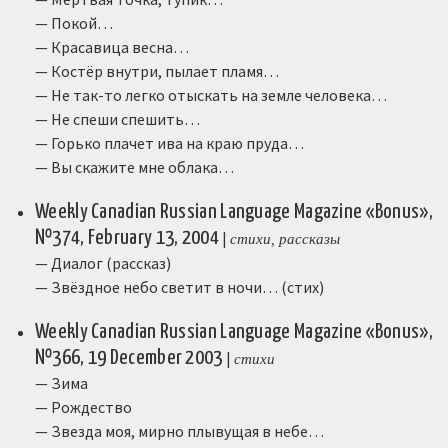
— Покой…
— Красавица весна…
— Костёр внутри, пылает пламя…
— Не так-то легко отыскать на земле человека…
— Не спеши спешить…
— Горько плачет ива на краю пруда…
— Вы скажите мне облака…
Weekly Canadian Russian Language Magazine «Bonus»,
№374, February 13, 2004
|
стихи, рассказы
— Диалог (рассказ)
— Звёздное небо светит в ночи… (стих)
Weekly Canadian Russian Language Magazine «Bonus»,
№366, 19 December 2003
|
стихи
— Зима
— Рождество
— Звезда моя, мирно плывущая в небе…