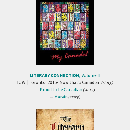
LITERARY CONNECTION,
Volume II
IOW | Toronto, 2015- Now that’s Canadian
(story)
—
Proud to be Canadian
(story)
—
Marvin
(story)