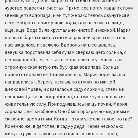
распахнулась дверь. Марию охватило неизъяснимое
чувство радости и счастья. Прямо к её ногам падали струи
звенящего водопада, и ей тут же захотелось окунуться в
него. Набрав в пригоршню воды, она плеснула в лицо,
ещё, ещё. Вода была хрустально-чистой и нежной. Мария
вошла в бархатный поток очищающей красоты — тело
наслаждалось и свежело. Вдоволь наплескавшись,
девушка подставила себя лучам сверкающего солнца, с
неожиданной лёгкостью взобравшись и усевшись на
огромную скалистую глыбу у края водопада. Солнце
приветствовало её. Понежившись, Мария поднялась и
направилась к берегу, неслышно ступая по мягкой,
шёлковой траве, и оказалась в саду с яркими, спелыми
плодами. Даже не попробовав, она уже чувствовала их
живительную силу. Приподнявшись на цыпочки, Мария
сорвала с ветки яблоко. Оно было прозрачно-медовым и
сказочно-ароматным. Когда-то она уже ела такое, но где?
Конечно же, в детстве, в саду у деда! Через несколько
минут в руке осталось всего лишь несколько зёрен,