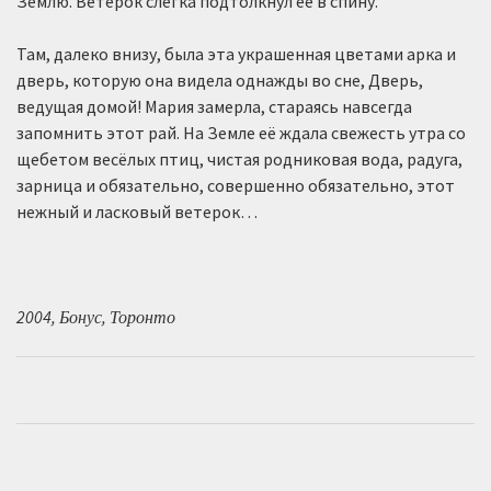
Землю. Ветерок слегка подтолкнул её в спину.
Там, далеко внизу, была эта украшенная цветами арка и
дверь, которую она видела однажды во сне, Дверь,
ведущая домой! Мария замерла, стараясь навсегда
запомнить этот рай. На Земле её ждала свежесть утра со
щебетом весёлых птиц, чистая родниковая вода, радуга,
зарница и обязательно, совершенно обязательно, этот
нежный и ласковый ветерок…
2004, Бонус, Торонто