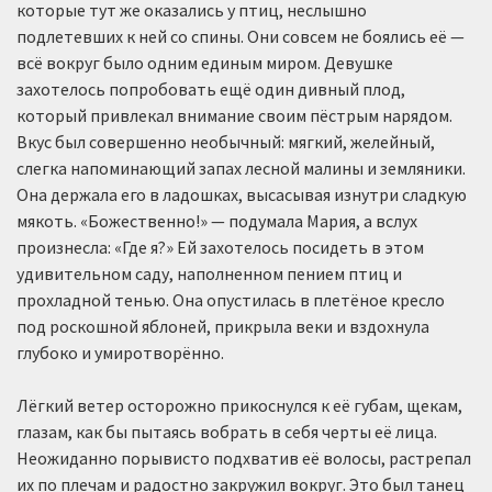
которые тут же оказались у птиц, неслышно
подлетевших к ней со спины. Они совсем не боялись её —
всё вокруг было одним единым миром. Девушке
захотелось попробовать ещё один дивный плод,
который привлекал внимание своим пёстрым нарядом.
Вкус был совершенно необычный: мягкий, желейный,
слегка напоминающий запах лесной малины и земляники.
Она держала его в ладошках, высасывая изнутри сладкую
мякоть. «Божественно!» — подумала Мария, а вслух
произнесла: «Где я?» Ей захотелось посидеть в этом
удивительном саду, наполненном пением птиц и
прохладной тенью. Она опустилась в плетёное кресло
под роскошной яблоней, прикрыла веки и вздохнула
глубоко и умиротворённо.
Лёгкий ветер осторожно прикоснулся к её губам, щекам,
глазам, как бы пытаясь вобрать в себя черты её лица.
Неожиданно порывисто подхватив её волосы, растрепал
их по плечам и радостно закружил вокруг. Это был танец