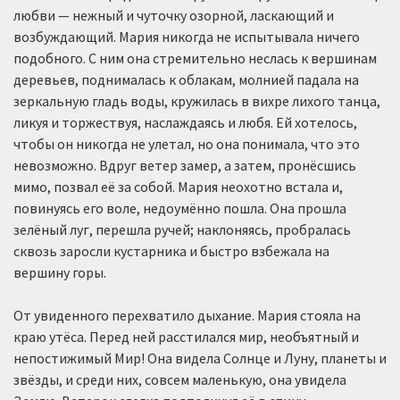
любви — нежный и чуточку озорной, ласкающий и
возбуждающий. Мария никогда не испытывала ничего
подобного. С ним она стремительно неслась к вершинам
деревьев, поднималась к облакам, молнией падала на
зеркальную гладь воды, кружилась в вихре лихого танца,
ликуя и торжествуя, наслаждаясь и любя. Ей хотелось,
чтобы он никогда не улетал, но она понимала, что это
невозможно. Вдруг ветер замер, а затем, пронёсшись
мимо, позвал её за собой. Мария неохотно встала и,
повинуясь его воле, недоумённо пошла. Она прошла
зелёный луг, перешла ручей; наклоняясь, пробралась
сквозь заросли кустарника и быстро взбежала на
вершину горы.
От увиденного перехватило дыхание. Мария стояла на
краю утёса. Перед ней расстилался мир, необъятный и
непостижимый Мир! Она видела Солнце и Луну, планеты и
звёзды, и среди них, совсем маленькую, она увидела